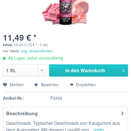
11,49 € *
Inhalt:
10 ml (1,15 € * / 1 ml)
inkl. MwSt.
zzgl. Versandkosten
Ab Lager, sofort versandfertig
In den
Warenkorb
Merken
Bewerten
Empfehlen
Artikel-Nr.:
P3356
Beschreibung
Geschmack: Typischer Geschmack von Kaugummi aus
dem Automaten. Mit diesem Longfill von...
mehr